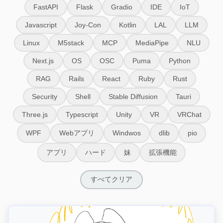
FastAPI
Flask
Gradio
IDE
IoT
Javascript
Joy-Con
Kotlin
LAL
LLM
Linux
M5stack
MCP
MediaPipe
NLU
Next.js
OS
OSC
Puma
Python
RAG
Rails
React
Ruby
Rust
Security
Shell
Stable Diffusion
Tauri
Three.js
Typescript
Unity
VR
VRChat
Webアプリ
WPF
Windwos
dlib
pio
アプリ
ハード
妹
拡張機能
すべてクリア