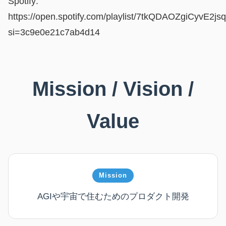
Spotify:
https://open.spotify.com/playlist/7tkQDAOZgiCyvE2j
si=3c9e0e21c7ab4d14
Mission / Vision /
Value
Mission
AGIや宇宙で住むためのプロダクト開発